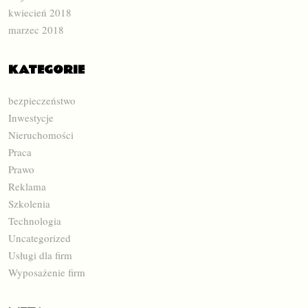
kwiecień 2018
marzec 2018
KATEGORIE
bezpieczeństwo
Inwestycje
Nieruchomości
Praca
Prawo
Reklama
Szkolenia
Technologia
Uncategorized
Usługi dla firm
Wyposażenie firm