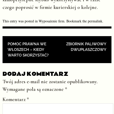
czego poprosić w firmie kurierskiej o kolejne.
This entry was posted in
Wyposażenie firm
. Bookmark the
permalink
.
POST NAVIGATION
POMOC PRAWNA WE
ZBIORNIK PALIWOWY
WŁOSZECH – KIEDY
DWUPŁASZCZOWY
WARTO SKORZYSTAĆ?
DODAJ KOMENTARZ
Twój adres e-mail nie zostanie opublikowany.
Wymagane pola są oznaczone
*
Komentarz
*