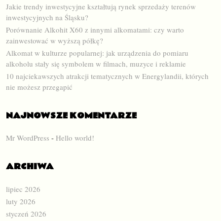
Jakie trendy inwestycyjne kształtują rynek sprzedaży terenów
inwestycyjnych na Śląsku?
Porównanie Alkohit X60 z innymi alkomatami: czy warto
zainwestować w wyższą półkę?
Alkomat w kulturze popularnej: jak urządzenia do pomiaru
alkoholu stały się symbolem w filmach, muzyce i reklamie
10 najciekawszych atrakcji tematycznych w Energylandii, których
nie możesz przegapić
NAJNOWSZE KOMENTARZE
Mr WordPress
-
Hello world!
ARCHIWA
lipiec 2026
luty 2026
styczeń 2026