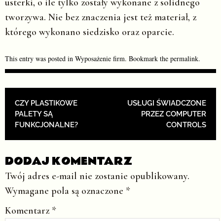
usterki, o ile tylko zostały wykonane z solidnego
tworzywa. Nie bez znaczenia jest też materiał, z
którego wykonano siedzisko oraz oparcie.
This entry was posted in
Wyposażenie firm
. Bookmark the
permalink
.
POST NAVIGATION
CZY PLASTIKOWE
USŁUGI ŚWIADCZONE
PALETY SĄ
PRZEZ COMPUTER
FUNKCJONALNE?
CONTROLS
DODAJ KOMENTARZ
Twój adres e-mail nie zostanie opublikowany.
Wymagane pola są oznaczone
*
Komentarz
*