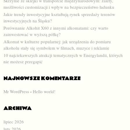
Skrzynie ze sklejki w transporcie międzynarodowym: zalety,
możliwości customizacji i wpływ na bezpieczeństwo ładunku
Jakie trendy inwestycyjne kształtują rynek sprzedaży terenów
inwestycyjnych na Śląsku?
Porównanie Alkohit X60 z innymi alkomatami: czy warto
zainwestować w wyższą półkę?
Alkomat w kulturze popularnej: jak urządzenia do pomiaru
alkoholu stały się symbolem w filmach, muzyce i reklamie
10 najciekawszych atrakcji tematycznych w Energylandii, których
nie możesz przegapić
NAJNOWSZE KOMENTARZE
Mr WordPress
-
Hello world!
ARCHIWA
lipiec 2026
luty 2026