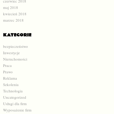
czerwiec 2018
maj 2018
kwiecień 2018
marzec 2018
KATEGORIE
bezpieczeństwo
Inwestycje
Nieruchomości
Praca
Prawo
Reklama
Szkolenia
Technologia
Uncategorized
Usługi dla firm
Wyposażenie firm