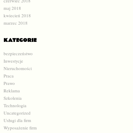
czerwiec 2018
maj 2018
kwiecień 2018
marzec 2018
KATEGORIE
bezpieczeństwo
Inwestycje
Nieruchomości
Praca
Prawo
Reklama
Szkolenia
Technologia
Uncategorized
Usługi dla firm
Wyposażenie firm