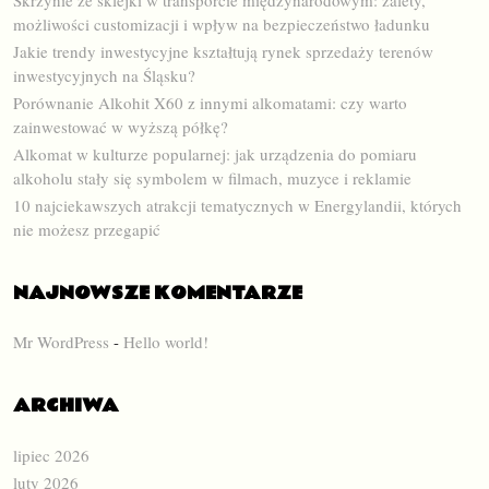
możliwości customizacji i wpływ na bezpieczeństwo ładunku
Jakie trendy inwestycyjne kształtują rynek sprzedaży terenów
inwestycyjnych na Śląsku?
Porównanie Alkohit X60 z innymi alkomatami: czy warto
zainwestować w wyższą półkę?
Alkomat w kulturze popularnej: jak urządzenia do pomiaru
alkoholu stały się symbolem w filmach, muzyce i reklamie
10 najciekawszych atrakcji tematycznych w Energylandii, których
nie możesz przegapić
NAJNOWSZE KOMENTARZE
Mr WordPress
-
Hello world!
ARCHIWA
lipiec 2026
luty 2026