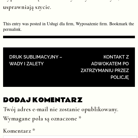
usprawniają szycie.
This entry was posted in
Usługi dla firm
,
Wyposażenie firm
. Bookmark the
permalink
.
POST NAVIGATION
DRUK SUBLIMACYJNY –
KONTAKT Z
WADY I ZALETY
ADWOKATEM PO
ZATRZYMANIU PRZEZ
POLICJĘ
DODAJ KOMENTARZ
Twój adres e-mail nie zostanie opublikowany.
Wymagane pola są oznaczone
*
Komentarz
*