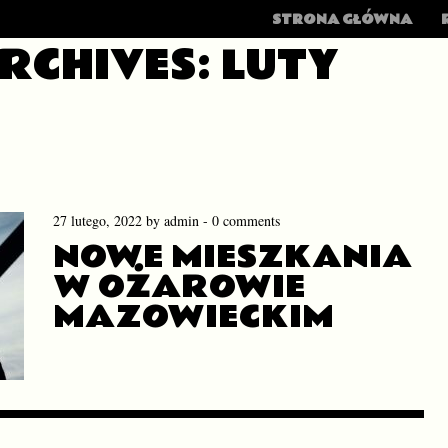
MENU
SKIP TO CONTENT
STRONA GŁÓWNA
RCHIVES:
LUTY
27 lutego, 2022
by
admin
-
0 comments
NOWE MIESZKANIA
W OŻAROWIE
MAZOWIECKIM