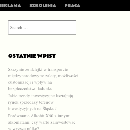
REKLAMA
SZKOLENIA
PRACA
Search
OSTATNIE WPISY
Skrzynie ze sklejki w transporcie
międzynarodowym: zalety, możliwości
customizacji i wpływ na
bezpieczeństwo ładunku
Jakie trendy inwestycyjne kształtują
rynek sprzedaży terenów
inwestycyjnych na Śląsku?
Porównanie Alkohit X60 z innymi
alkomatami: czy warto zainwestować
w wyższą półkę?