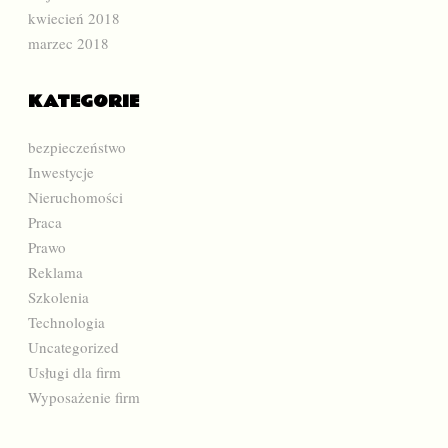
kwiecień 2018
marzec 2018
KATEGORIE
bezpieczeństwo
Inwestycje
Nieruchomości
Praca
Prawo
Reklama
Szkolenia
Technologia
Uncategorized
Usługi dla firm
Wyposażenie firm