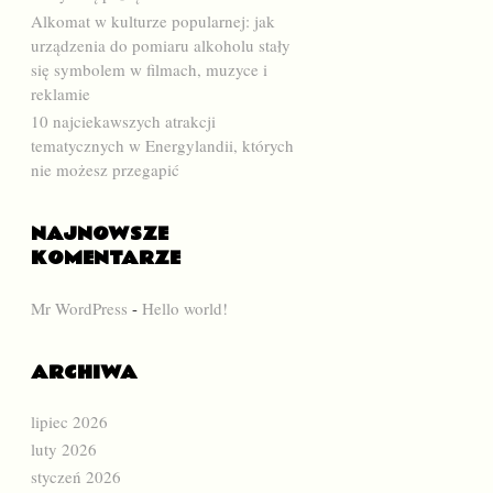
Alkomat w kulturze popularnej: jak
urządzenia do pomiaru alkoholu stały
się symbolem w filmach, muzyce i
reklamie
10 najciekawszych atrakcji
tematycznych w Energylandii, których
nie możesz przegapić
NAJNOWSZE
KOMENTARZE
Mr WordPress
-
Hello world!
ARCHIWA
lipiec 2026
luty 2026
styczeń 2026