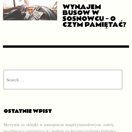
WYNAJEM
BUSÓW W
SOSNOWCU – O
CZYM PAMIĘTAĆ?
Search
OSTATNIE WPISY
Skrzynie ze sklejki w transporcie międzynarodowym: zalety,
możliwości customizacji i wpływ na bezpieczeństwo ładunku