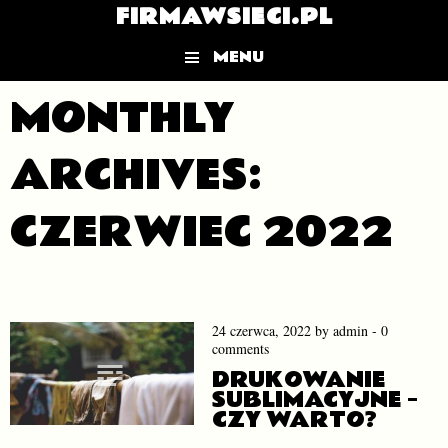
FIRMAWSIECI.PL
MENU
Skip to content
MONTHLY
ARCHIVES:
CZERWIEC 2022
24 czerwca, 2022
by
admin
-
0
comments
DRUKOWANIE
SUBLIMACYJNE –
CZY WARTO?