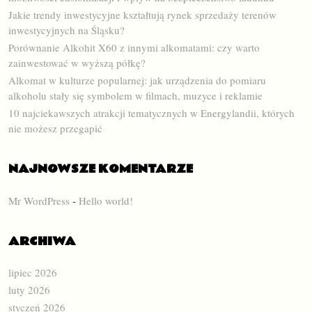
Jakie trendy inwestycyjne kształtują rynek sprzedaży terenów
inwestycyjnych na Śląsku?
Porównanie Alkohit X60 z innymi alkomatami: czy warto
zainwestować w wyższą półkę?
Alkomat w kulturze popularnej: jak urządzenia do pomiaru
alkoholu stały się symbolem w filmach, muzyce i reklamie
10 najciekawszych atrakcji tematycznych w Energylandii, których
nie możesz przegapić
NAJNOWSZE KOMENTARZE
Mr WordPress
-
Hello world!
ARCHIWA
lipiec 2026
luty 2026
styczeń 2026