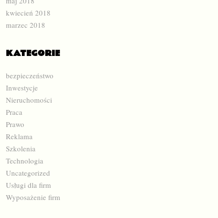
maj 2018
kwiecień 2018
marzec 2018
KATEGORIE
bezpieczeństwo
Inwestycje
Nieruchomości
Praca
Prawo
Reklama
Szkolenia
Technologia
Uncategorized
Usługi dla firm
Wyposażenie firm