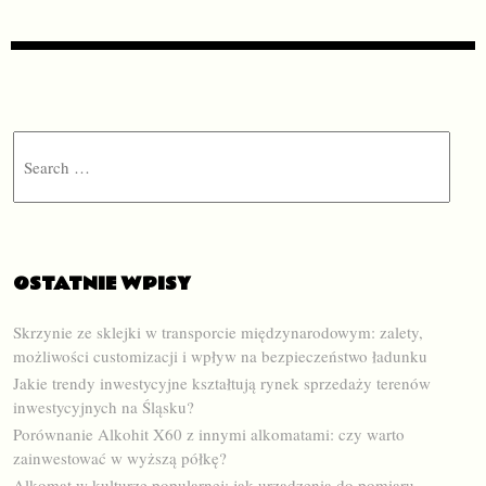
Search
OSTATNIE WPISY
Skrzynie ze sklejki w transporcie międzynarodowym: zalety,
możliwości customizacji i wpływ na bezpieczeństwo ładunku
Jakie trendy inwestycyjne kształtują rynek sprzedaży terenów
inwestycyjnych na Śląsku?
Porównanie Alkohit X60 z innymi alkomatami: czy warto
zainwestować w wyższą półkę?
Alkomat w kulturze popularnej: jak urządzenia do pomiaru