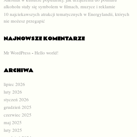
alkoholu stały się symbolem w filmach, muzyce i reklamie
10 najciekawszych atrakcji tematycznych w Energylandii, których
nie możesz przegapić
NAJNOWSZE KOMENTARZE
Mr WordPress
-
Hello world!
ARCHIWA
lipiec 2026
luty 2026
styczeń 2026
grudzień 2025
czerwiec 2025
maj 2025
luty 2025