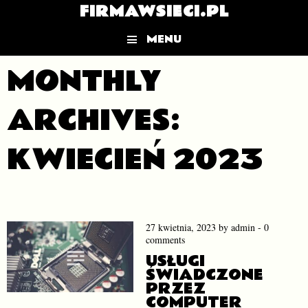
FIRMAWSIECI.PL
MENU
Skip to content
MONTHLY
ARCHIVES:
KWIECIEŃ 2023
27 kwietnia, 2023
by
admin
-
0
comments
USŁUGI
ŚWIADCZONE
PRZEZ
COMPUTER