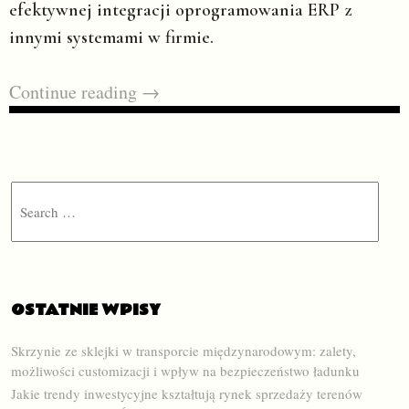
efektywnej integracji oprogramowania ERP z
innymi systemami w firmie.
Continue reading
→
Search
OSTATNIE WPISY
Skrzynie ze sklejki w transporcie międzynarodowym: zalety,
możliwości customizacji i wpływ na bezpieczeństwo ładunku
Jakie trendy inwestycyjne kształtują rynek sprzedaży terenów