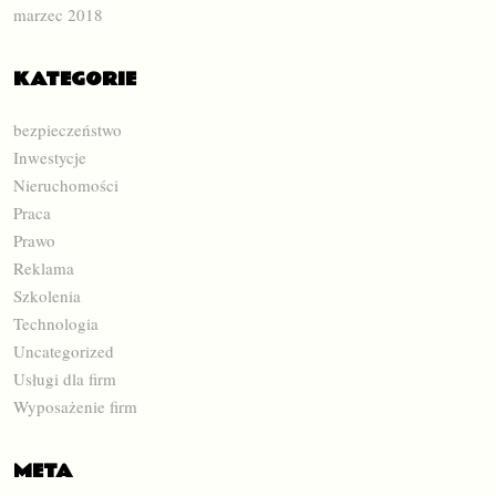
marzec 2018
KATEGORIE
bezpieczeństwo
Inwestycje
Nieruchomości
Praca
Prawo
Reklama
Szkolenia
Technologia
Uncategorized
Usługi dla firm
Wyposażenie firm
META