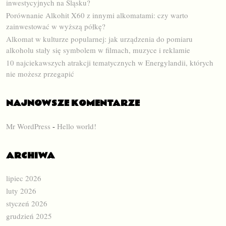
inwestycyjnych na Śląsku?
Porównanie Alkohit X60 z innymi alkomatami: czy warto
zainwestować w wyższą półkę?
Alkomat w kulturze popularnej: jak urządzenia do pomiaru
alkoholu stały się symbolem w filmach, muzyce i reklamie
10 najciekawszych atrakcji tematycznych w Energylandii, których
nie możesz przegapić
NAJNOWSZE KOMENTARZE
Mr WordPress
-
Hello world!
ARCHIWA
lipiec 2026
luty 2026
styczeń 2026
grudzień 2025