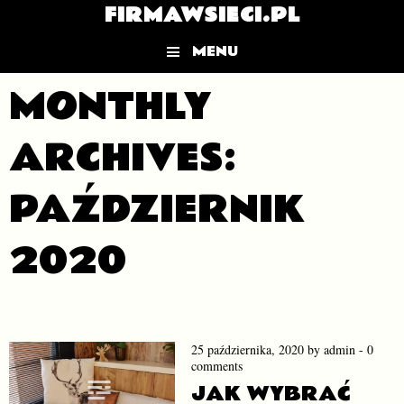
FIRMAWSIECI.PL
MENU
Skip to content
MONTHLY
ARCHIVES:
PAŹDZIERNIK
2020
25 października, 2020
by
admin
-
0
comments
JAK WYBRAĆ