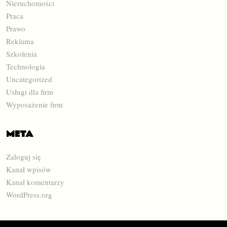
Nieruchomości
Praca
Prawo
Reklama
Szkolenia
Technologia
Uncategorized
Usługi dla firm
Wyposażenie firm
META
Zaloguj się
Kanał wpisów
Kanał komentarzy
WordPress.org