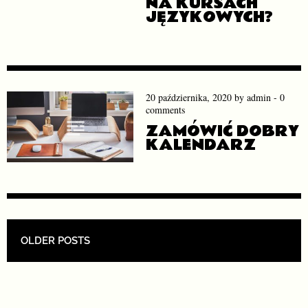
NA KURSACH
JĘZYKOWYCH?
20 października, 2020
by
admin
-
0
comments
ZAMÓWIĆ DOBRY
KALENDARZ
POST NAVIGATION
OLDER POSTS