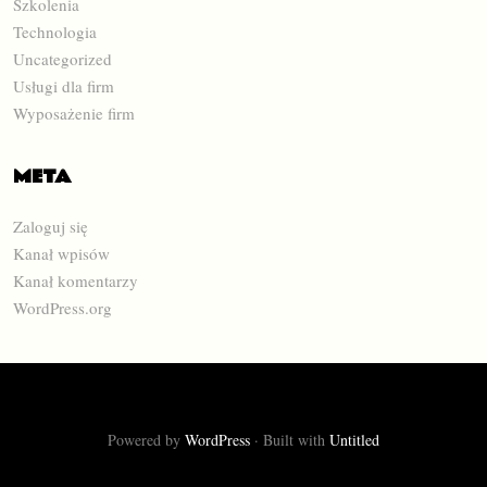
Szkolenia
Technologia
Uncategorized
Usługi dla firm
Wyposażenie firm
META
Zaloguj się
Kanał wpisów
Kanał komentarzy
WordPress.org
Powered by
WordPress
·
Built with
Untitled