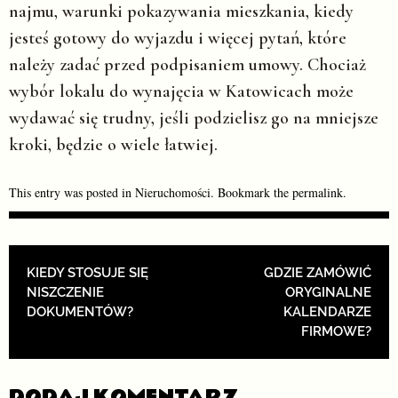
najmu, warunki pokazywania mieszkania, kiedy
jesteś gotowy do wyjazdu i więcej pytań, które
należy zadać przed podpisaniem umowy. Chociaż
wybór lokalu do wynajęcia w Katowicach może
wydawać się trudny, jeśli podzielisz go na mniejsze
kroki, będzie o wiele łatwiej.
This entry was posted in
Nieruchomości
. Bookmark the
permalink
.
POST NAVIGATION
KIEDY STOSUJE SIĘ
GDZIE ZAMÓWIĆ
NISZCZENIE
ORYGINALNE
DOKUMENTÓW?
KALENDARZE
FIRMOWE?
DODAJ KOMENTARZ