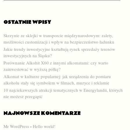
OSTATNIE WPISY
Skrzynie ze sklejki w transporcie międzynarodowym: zalety,
możliwości customizacji i wpływ na bezpieczeństwo ładunku
Jakie trendy inwestycyjne kształtują rynek sprzedaży terenów
inwestycyjnych na Śląsku?
Porównanie Alkohit X60 z innymi alkomatami: czy warto
zainwestować w wyższą półkę?
Alkomat w kulturze popularnej: jak urządzenia do pomiaru
alkoholu stały się symbolem w filmach, muzyce i reklamie
10 najciekawszych atrakcji tematycznych w Energylandii, których
nie możesz przegapić
NAJNOWSZE KOMENTARZE
Mr WordPress
-
Hello world!