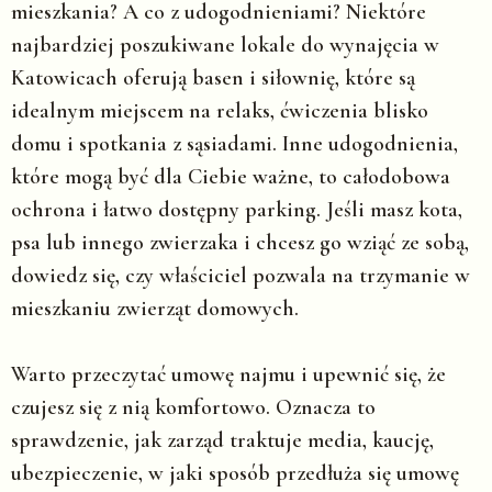
mieszkania? A co z udogodnieniami? Niektóre
najbardziej poszukiwane lokale do wynajęcia w
Katowicach oferują basen i siłownię, które są
idealnym miejscem na relaks, ćwiczenia blisko
domu i spotkania z sąsiadami. Inne udogodnienia,
które mogą być dla Ciebie ważne, to całodobowa
ochrona i łatwo dostępny parking. Jeśli masz kota,
psa lub innego zwierzaka i chcesz go wziąć ze sobą,
dowiedz się, czy właściciel pozwala na trzymanie w
mieszkaniu zwierząt domowych.
Warto przeczytać umowę najmu i upewnić się, że
czujesz się z nią komfortowo. Oznacza to
sprawdzenie, jak zarząd traktuje media, kaucję,
ubezpieczenie, w jaki sposób przedłuża się umowę