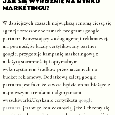
JAK SIĘ WYRÓŻNIĆ NA RYNKU
MARKETINGU?
W dzisiejszych czasach największą renomą cieszą się
agencje zrzeszone w ramach programu google
partners. Korzystający z usług agencji reklamowej,
ma pewność, że każdy certyfikowany partner
google, przygotuje kampanię marketingową z
należytą starannością i optymalnym
wykorzystaniem środków przeznaczonych na
budżet reklamowy. Dodatkową zaletą google
partnera jest fakt, że zawsze będzie on na bieżąco z
najnowszymi trendami i algorytmami
wyszukiwarki.Uzyskanie certyfikatu
google
partners
, jest więc koniecznością, jeżeli chcemy się