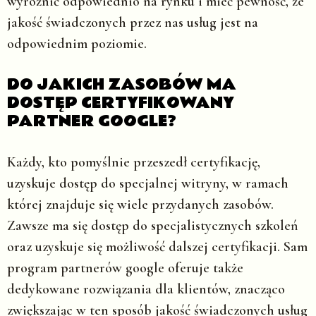
wyróżnić odpowiednio na rynku i mieć pewność, że
jakość świadczonych przez nas usług jest na
odpowiednim poziomie.
DO JAKICH ZASOBÓW MA
DOSTĘP CERTYFIKOWANY
PARTNER GOOGLE?
Każdy, kto pomyślnie przeszedł certyfikację,
uzyskuje dostęp do specjalnej witryny, w ramach
której znajduje się wiele przydanych zasobów.
Zawsze ma się dostęp do specjalistycznych szkoleń
oraz uzyskuje się możliwość dalszej certyfikacji. Sam
program partnerów google oferuje także
dedykowane rozwiązania dla klientów, znacząco
zwiększając w ten sposób jakość świadczonych usług