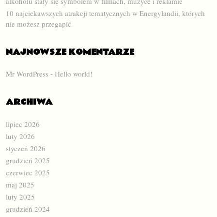
alkoholu stały się symbolem w filmach, muzyce i reklamie
10 najciekawszych atrakcji tematycznych w Energylandii, których
nie możesz przegapić
NAJNOWSZE KOMENTARZE
Mr WordPress
-
Hello world!
ARCHIWA
lipiec 2026
luty 2026
styczeń 2026
grudzień 2025
czerwiec 2025
maj 2025
luty 2025
grudzień 2024