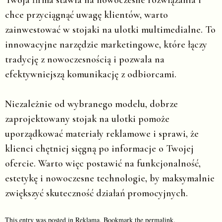
chce przyciągnąć uwagę klientów, warto
zainwestować w stojaki na ulotki multimedialne. To
innowacyjne narzędzie marketingowe, które łączy
tradycję z nowoczesnością i pozwala na
efektywniejszą komunikację z odbiorcami.
Niezależnie od wybranego modelu, dobrze
zaprojektowany stojak na ulotki pomoże
uporządkować materiały reklamowe i sprawi, że
klienci chętniej sięgną po informacje o Twojej
ofercie. Warto więc postawić na funkcjonalność,
estetykę i nowoczesne technologie, by maksymalnie
zwiększyć skuteczność działań promocyjnych.
This entry was posted in
Reklama
. Bookmark the
permalink
.