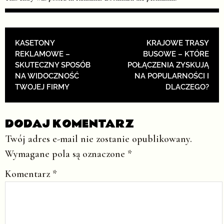
POST NAVIGATION
KASETONY
KRAJOWE TRASY
REKLAMOWE –
BUSOWE – KTÓRE
SKUTECZNY SPOSÓB
POŁĄCZENIA ZYSKUJĄ
NA WIDOCZNOŚĆ
NA POPULARNOŚCI I
TWOJEJ FIRMY
DLACZEGO?
DODAJ KOMENTARZ
Twój adres e-mail nie zostanie opublikowany.
Wymagane pola są oznaczone
*
Komentarz
*