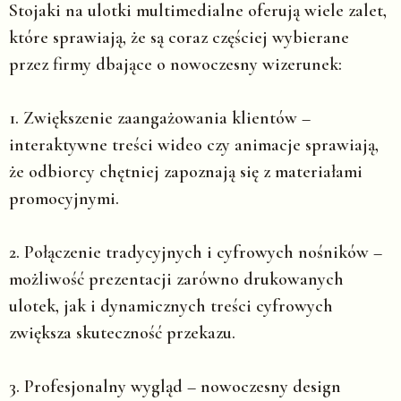
Stojaki na ulotki multimedialne oferują wiele zalet,
które sprawiają, że są coraz częściej wybierane
przez firmy dbające o nowoczesny wizerunek:
1. Zwiększenie zaangażowania klientów
–
interaktywne treści wideo czy animacje sprawiają,
że odbiorcy chętniej zapoznają się z materiałami
promocyjnymi.
2. Połączenie tradycyjnych i cyfrowych nośników
–
możliwość prezentacji zarówno drukowanych
ulotek, jak i dynamicznych treści cyfrowych
zwiększa skuteczność przekazu.
3. Profesjonalny wygląd
– nowoczesny design