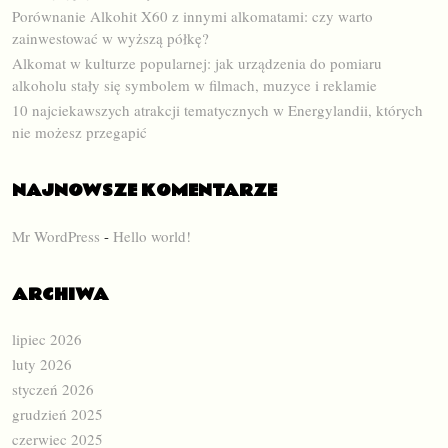
Porównanie Alkohit X60 z innymi alkomatami: czy warto
zainwestować w wyższą półkę?
Alkomat w kulturze popularnej: jak urządzenia do pomiaru
alkoholu stały się symbolem w filmach, muzyce i reklamie
10 najciekawszych atrakcji tematycznych w Energylandii, których
nie możesz przegapić
NAJNOWSZE KOMENTARZE
Mr WordPress
-
Hello world!
ARCHIWA
lipiec 2026
luty 2026
styczeń 2026
grudzień 2025
czerwiec 2025