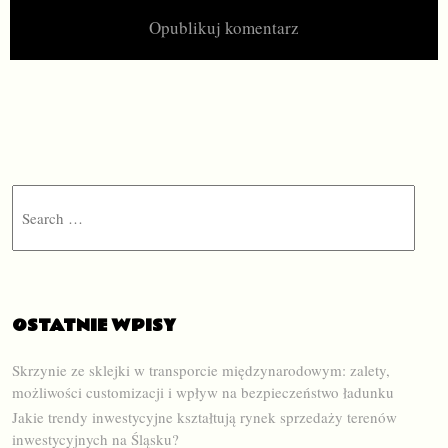
Search
OSTATNIE WPISY
Skrzynie ze sklejki w transporcie międzynarodowym: zalety,
możliwości customizacji i wpływ na bezpieczeństwo ładunku
Jakie trendy inwestycyjne kształtują rynek sprzedaży terenów
inwestycyjnych na Śląsku?