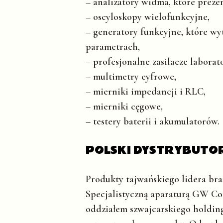
– analizatory widma, które prezen
– oscyloskopy wielofunkcyjne,
– generatory funkcyjne, które wy
parametrach,
– profesjonalne zasilacze labora
– multimetry cyfrowe,
– mierniki impedancji i RLC,
– mierniki cęgowe,
– testery baterii i akumulatorów.
POLSKI DYSTRYBUTOR
Produkty tajwańskiego lidera bra
Specjalistyczną aparaturą GW Comp
oddziałem szwajcarskiego holdin