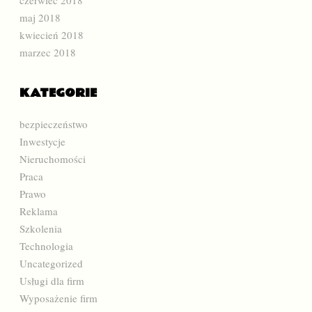
maj 2018
kwiecień 2018
marzec 2018
KATEGORIE
bezpieczeństwo
Inwestycje
Nieruchomości
Praca
Prawo
Reklama
Szkolenia
Technologia
Uncategorized
Usługi dla firm
Wyposażenie firm