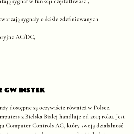
tują sygnał w funkcji częstotliwości,
twarzają sygnały o ściśle zdefiniowanych
toryjne AC/DC,
 GW INSTEK
nży dostępne są oczywiście również w Polsce.
uters z Bielska Białej handluje od 2013 roku. Jest
gu Computer Controls AG, który swoją działalność