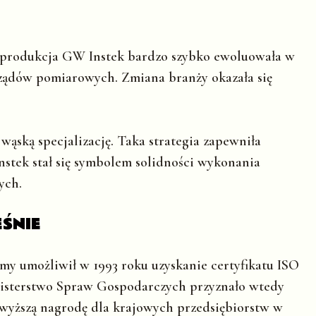
, produkcja GW Instek bardzo szybko ewoluowała w
rządów pomiarowych. Zmiana branży okazała się
wąską specjalizację. Taka strategia zapewniła
nstek stał się symbolem solidności wykonania
ych.
ŚNIE
my umożliwił w 1993 roku uzyskanie certyfikatu ISO
nisterstwo Spraw Gospodarczych przyznało wtedy
jwyższą nagrodę dla krajowych przedsiębiorstw w