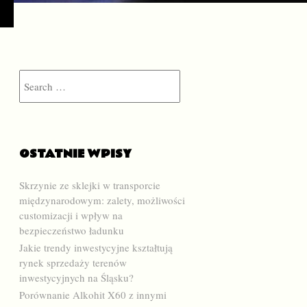
Search
OSTATNIE WPISY
Skrzynie ze sklejki w transporcie
międzynarodowym: zalety, możliwości
customizacji i wpływ na
bezpieczeństwo ładunku
Jakie trendy inwestycyjne kształtują
rynek sprzedaży terenów
inwestycyjnych na Śląsku?
Porównanie Alkohit X60 z innymi