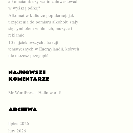
alkomatami: czy warto zainwestować
w wyższą półkę?
Alkomat w kulturze popularnej: jak
urządzenia do pomiaru alkoholu stały
się symbolem w filmach, muzyce i
reklamie
10 najciekawszych atrakcji
tematycznych w Energylandii, których
nie możesz przegapić
NAJNOWSZE
KOMENTARZE
Mr WordPress
-
Hello world!
ARCHIWA
lipiec 2026
luty 2026