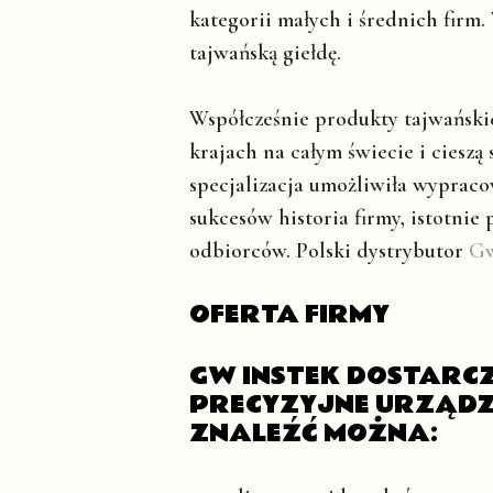
kategorii małych i średnich firm
tajwańską giełdę.
Współcześnie produkty tajwański
krajach na całym świecie i ciesz
specjalizacja umożliwiła wypraco
sukcesów historia firmy, istotni
odbiorców. Polski dystrybutor
Gw
OFERTA FIRMY
GW INSTEK DOSTARC
PRECYZYJNE URZĄDZ
ZNALEŹĆ MOŻNA: