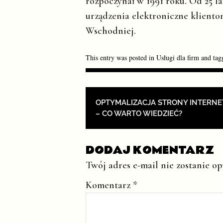
rozpoczynał w 1991 roku. Od 25 la
urządzenia elektroniczne klient
Wschodniej.
This entry was posted in
Usługi dla firm
and ta
POST NAVIGAT
OPTYMALIZACJA STRONY INTERN
– CO WARTO WIEDZIEĆ?
DODAJ KOMENTARZ
Twój adres e-mail nie zostanie o
Komentarz
*