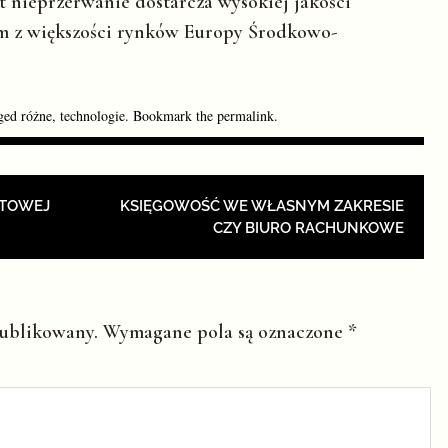
t nieprzerwanie dostarcza wysokiej jakości
om z większości rynków Europy Środkowo-
gged
różne
,
technologie
. Bookmark the
permalink
.
ION
ETOWEJ
KSIĘGOWOŚĆ WE WŁASNYM ZAKRESIE
CZY BIURO RACHUNKOWE
publikowany.
Wymagane pola są oznaczone
*