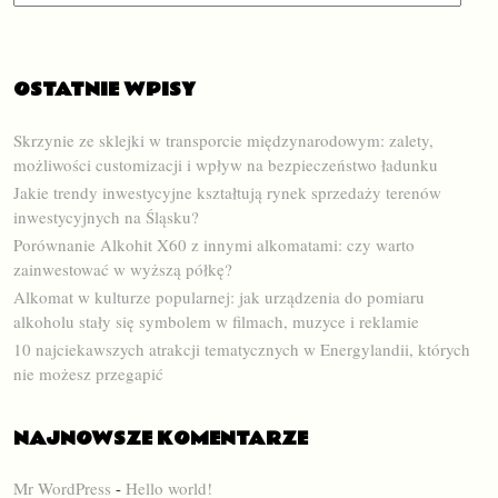
OSTATNIE WPISY
Skrzynie ze sklejki w transporcie międzynarodowym: zalety,
możliwości customizacji i wpływ na bezpieczeństwo ładunku
Jakie trendy inwestycyjne kształtują rynek sprzedaży terenów
inwestycyjnych na Śląsku?
Porównanie Alkohit X60 z innymi alkomatami: czy warto
zainwestować w wyższą półkę?
Alkomat w kulturze popularnej: jak urządzenia do pomiaru
alkoholu stały się symbolem w filmach, muzyce i reklamie
10 najciekawszych atrakcji tematycznych w Energylandii, których
nie możesz przegapić
NAJNOWSZE KOMENTARZE
Mr WordPress
-
Hello world!