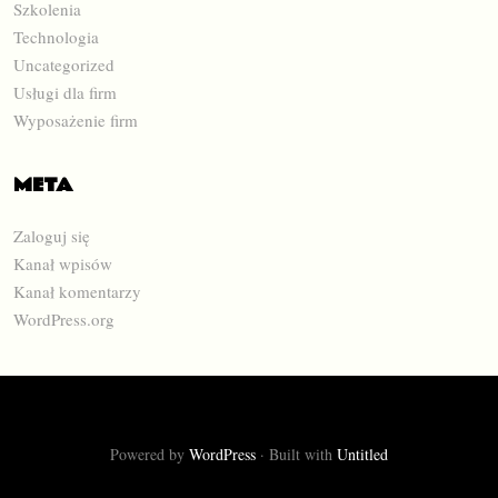
Szkolenia
Technologia
Uncategorized
Usługi dla firm
Wyposażenie firm
META
Zaloguj się
Kanał wpisów
Kanał komentarzy
WordPress.org
Powered by
WordPress
·
Built with
Untitled