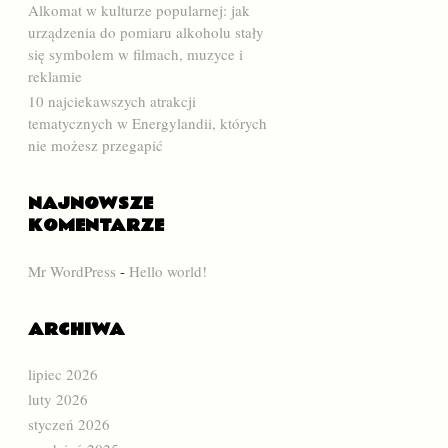
Alkomat w kulturze popularnej: jak
urządzenia do pomiaru alkoholu stały
się symbolem w filmach, muzyce i
reklamie
10 najciekawszych atrakcji
tematycznych w Energylandii, których
nie możesz przegapić
NAJNOWSZE
KOMENTARZE
Mr WordPress
-
Hello world!
ARCHIWA
lipiec 2026
luty 2026
styczeń 2026