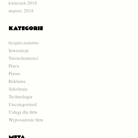
kwiecień 2018
marzec 2018
KATEGORIE
bezpieczeństwo
Inwestycje
Nieruchomości
Praca
Prawo
Reklama
Szkolenia
Technologia
Uncategorized
Usługi dla firm
Wyposażenie firm
META