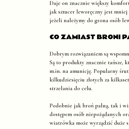
Daje on znacznie większy komfort 
jak sztucer leworęczny jest mniej
jeżeli należymy do grona osób le
CO ZAMIAST BRONI P
Dobrym rozwiązaniem są wspomni
Są to produkty znacznie tańsze,
m.in. na amunicję. Popularny śrut
kilkudziesięciu złotych za kilkas
strzelania do celu.
Podobnie jak broń palną, tak i 
dostępem osób niepożądanych oraz
wiatrówka może wyrządzić duże s