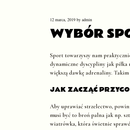
12 marca, 2019
by
admin
WYBÓR SP
Sport towarzyszy nam praktycznie
dynamiczne dyscypliny jak piłka n
większą dawkę adrenaliny. Takim 
JAK ZACZĄĆ PRZYGO
Aby uprawiać strzelectwo, powin
musi być to broń palna jak np. s
wiatrówka, która świetnie sprawdz