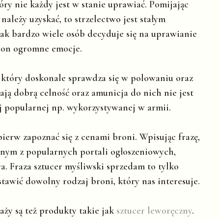
ry nie każdy jest w stanie uprawiać. Pomijając
 należy uzyskać, to strzelectwo jest stałym
nak bardzo wiele osób decyduje się na uprawianie
e on ogromne emocje.
, który doskonale sprawdza się w polowaniu oraz
ją dobrą celność oraz amunicja do nich nie jest
j popularnej np. wykorzystywanej w armii.
ierw zapoznać się z cenami broni. Wpisując frazę,
dnym z popularnych portali ogłoszeniowych,
. Fraza sztucer myśliwski sprzedam to tylko
tawić dowolny rodzaj broni, który nas interesuje.
aży są też produkty takie jak
sztucer leworęczny
.