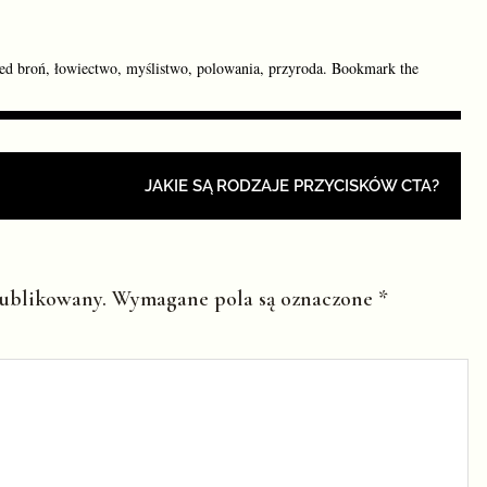
ged
broń
,
łowiectwo
,
myślistwo
,
polowania
,
przyroda
. Bookmark the
ION
JAKIE SĄ RODZAJE PRZYCISKÓW CTA?
publikowany.
Wymagane pola są oznaczone
*