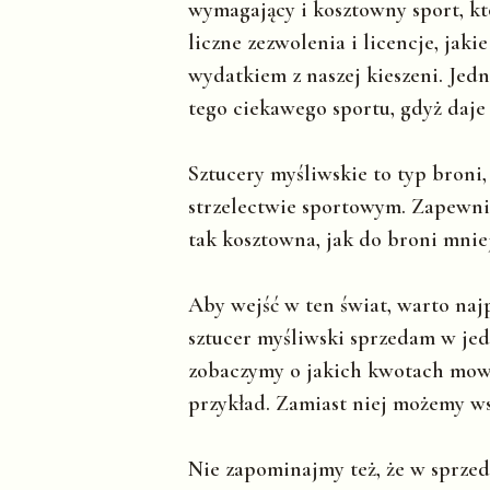
wymagający i kosztowny sport, któ
liczne zezwolenia i licencje, jakie
wydatkiem z naszej kieszeni. Jed
tego ciekawego sportu, gdyż daj
Sztucery myśliwskie to typ broni
strzelectwie sportowym. Zapewnia
tak kosztowna, jak do broni mnie
Aby wejść w ten świat, warto najp
sztucer myśliwski sprzedam w je
zobaczymy o jakich kwotach mowa
przykład. Zamiast niej możemy ws
Nie zapominajmy też, że w sprzed