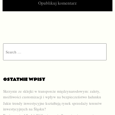
Search
OSTATNIE WPISY
Skrzynie ze sklejki w transporcie międzynarodowym: zalety,
możliwości customizacji i wpływ na bezpieczeństwo ładunku
Jakie trendy inwestycyjne kształtują rynek sprzedaży terenów
inwestycyjnych na Śląsku?