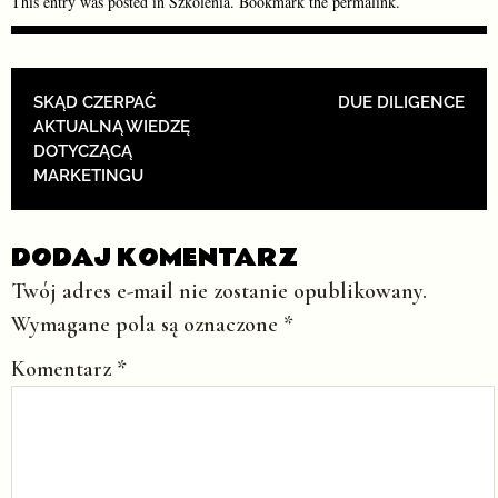
This entry was posted in
Szkolenia
. Bookmark the
permalink
.
POST NAVIGATION
SKĄD CZERPAĆ
DUE DILIGENCE
AKTUALNĄ WIEDZĘ
DOTYCZĄCĄ
MARKETINGU
DODAJ KOMENTARZ
Twój adres e-mail nie zostanie opublikowany.
Wymagane pola są oznaczone
*
Komentarz
*