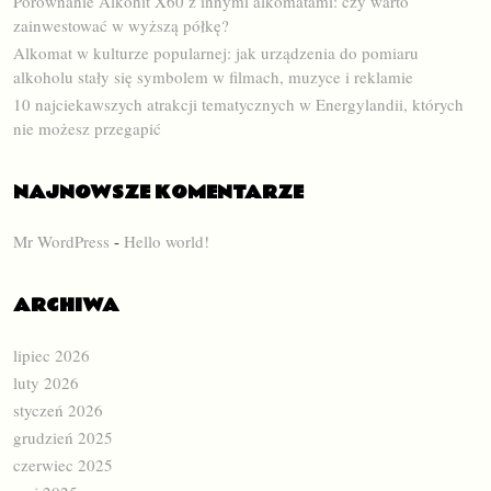
Porównanie Alkohit X60 z innymi alkomatami: czy warto
zainwestować w wyższą półkę?
Alkomat w kulturze popularnej: jak urządzenia do pomiaru
alkoholu stały się symbolem w filmach, muzyce i reklamie
10 najciekawszych atrakcji tematycznych w Energylandii, których
nie możesz przegapić
NAJNOWSZE KOMENTARZE
Mr WordPress
-
Hello world!
ARCHIWA
lipiec 2026
luty 2026
styczeń 2026
grudzień 2025
czerwiec 2025