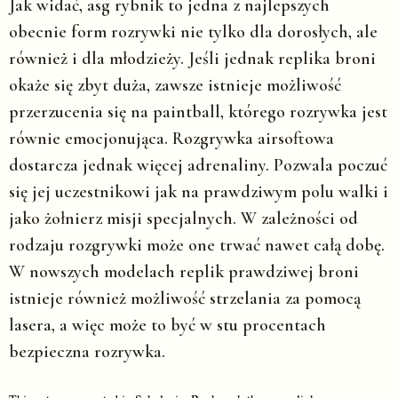
Jak widać, asg rybnik to jedna z najlepszych
obecnie form rozrywki nie tylko dla dorosłych, ale
również i dla młodzieży. Jeśli jednak replika broni
okaże się zbyt duża, zawsze istnieje możliwość
przerzucenia się na paintball, którego rozrywka jest
równie emocjonująca. Rozgrywka airsoftowa
dostarcza jednak więcej adrenaliny. Pozwala poczuć
się jej uczestnikowi jak na prawdziwym polu walki i
jako żołnierz misji specjalnych. W zależności od
rodzaju rozgrywki może one trwać nawet całą dobę.
W nowszych modelach replik prawdziwej broni
istnieje również możliwość strzelania za pomocą
lasera, a więc może to być w stu procentach
bezpieczna rozrywka.