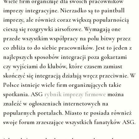
Wiele firm organizuje dla swoich pracowników
imprezy integracyjne. Nierzadko są to paintball
imprezy, ale również coraz większą popularnością
cieszą się rozgrywki airsoftowe. Wymagają one
przede wszystkim współpracy na polu bitwy przez
co zbliża to do siebie pracowników. Jest to jeden z
najlepszych sposobów integracji poza gokartami
czy wyjściami do klubów, które czasem zamiast
skończyć się integracją działają wręcz przeciwnie. W
Polsce istnieje wiele firm organizujących takie
spotkania. ASG
rybnik imprezy firmowe
można
znaleźć w ogłoszeniach internetowych na
popularnych portalach. Miasto te posiada również
swoje forum zrzeszające wszystkich fanatyków ASG.