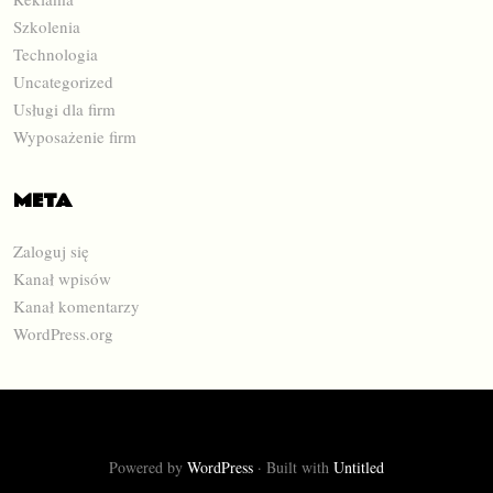
Szkolenia
Technologia
Uncategorized
Usługi dla firm
Wyposażenie firm
META
Zaloguj się
Kanał wpisów
Kanał komentarzy
WordPress.org
Powered by
WordPress
·
Built with
Untitled