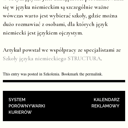
się w języku niemieckim są szczególnie ważne
wówczas warto jest wybierać szkoły, gdzie można
dużo rozmawiać z osobami, dla których język
niemiecki jest językiem ojczystym.
Artykuł powstał we współpracy ze specjalistami ze
Szkoły języka niemieckiego STRUCTURA
.
This entry was posted in
Szkolenia
. Bookmark the
permalink
.
POST NAVIGATION
SYSTEM
KALENDARZ
PORÓWNYWARKI
REKLAMOWY
KURIERÓW