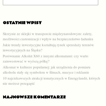
OSTATNIE WPISY
Skrzynie ze sklejki w transporcie międzynarodowym: zalety,
możliwości customizacji i wpływ na bezpieczeństwo ładunku
Jakie trendy inwestycyjne kształtują rynek sprzedaży terenów
inwestycyjnych na Śląsku?
Porównanie Alkohit X60 z innymi alkomatami: czy warto
zainwestować w wyższą półkę?
Alkomat w kulturze popularnej: jak urządzenia do pomiaru
alkoholu stały się symbolem w filmach, muzyce i reklamie
10 najciekawszych atrakcji tematycznych w Energylandii, których
nie możesz przegapić
NAJNOWSZE KOMENTARZE