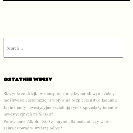
Search
OSTATNIE WPISY
Skrzynie ze sklejki w transporcie międzynarodowym: zalety,
możliwości customizacji i wpływ na bezpieczeństwo ładunku
Jakie trendy inwestycyjne kształtują rynek sprzedaży terenów
inwestycyjnych na Śląsku?
Porównanie Alkohit X60 z innymi alkomatami: czy warto
zainwestować w wyższą półkę?