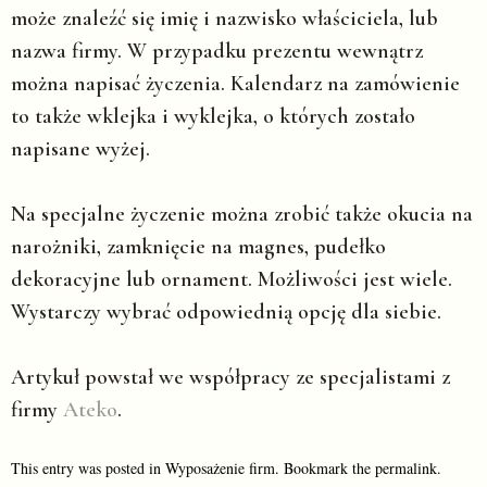
może znaleźć się imię i nazwisko właściciela, lub
nazwa firmy. W przypadku prezentu wewnątrz
można napisać życzenia. Kalendarz na zamówienie
to także wklejka i wyklejka, o których zostało
napisane wyżej.
Na specjalne życzenie można zrobić także okucia na
narożniki, zamknięcie na magnes, pudełko
dekoracyjne lub ornament. Możliwości jest wiele.
Wystarczy wybrać odpowiednią opcję dla siebie.
Artykuł powstał we współpracy ze specjalistami z
firmy
Ateko
.
This entry was posted in
Wyposażenie firm
. Bookmark the
permalink
.