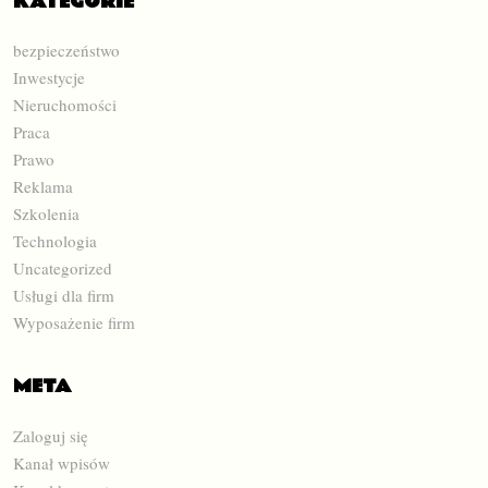
KATEGORIE
bezpieczeństwo
Inwestycje
Nieruchomości
Praca
Prawo
Reklama
Szkolenia
Technologia
Uncategorized
Usługi dla firm
Wyposażenie firm
META
Zaloguj się
Kanał wpisów