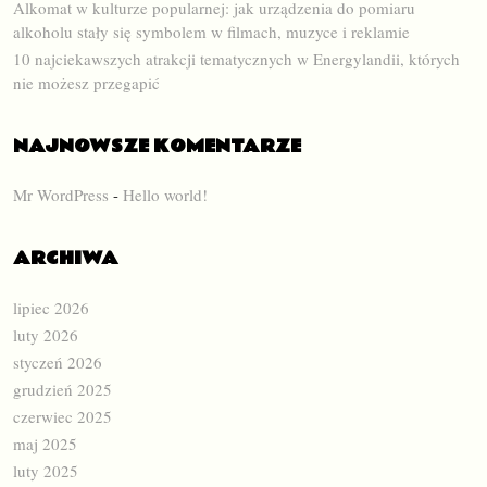
Alkomat w kulturze popularnej: jak urządzenia do pomiaru
alkoholu stały się symbolem w filmach, muzyce i reklamie
10 najciekawszych atrakcji tematycznych w Energylandii, których
nie możesz przegapić
NAJNOWSZE KOMENTARZE
Mr WordPress
-
Hello world!
ARCHIWA
lipiec 2026
luty 2026
styczeń 2026
grudzień 2025
czerwiec 2025
maj 2025
luty 2025