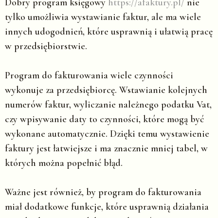
Dobry program księgowy
https://afaktury.pl/
nie
tylko umożliwia wystawianie faktur, ale ma wiele
innych udogodnień, które usprawnią i ułatwią pracę
w przedsiębiorstwie.
Program do fakturowania wiele czynności
wykonuje za przedsiębiorcę. Wstawianie kolejnych
numerów faktur, wyliczanie należnego podatku Vat,
czy wpisywanie daty to czynności, które mogą być
wykonane automatycznie. Dzięki temu wystawienie
faktury jest łatwiejsze i ma znacznie mniej tabel, w
których można popełnić błąd.
Ważne jest również, by program do fakturowania
miał dodatkowe funkcje, które usprawnią działania