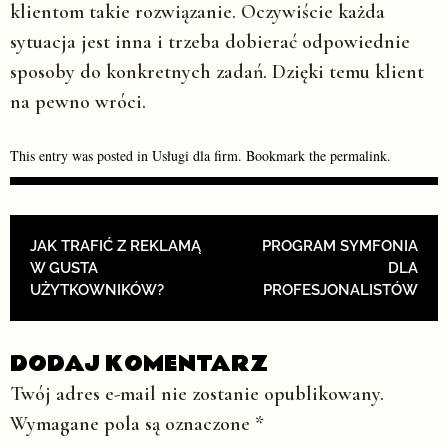
klientom takie rozwiązanie. Oczywiście każda
sytuacja jest inna i trzeba dobierać odpowiednie
sposoby do konkretnych zadań. Dzięki temu klient
na pewno wróci.
This entry was posted in
Usługi dla firm
. Bookmark the
permalink
.
POST NAVIGATION
JAK TRAFIĆ Z REKLAMĄ
PROGRAM SYMFONIA
W GUSTA
DLA
UŻYTKOWNIKÓW?
PROFESJONALISTÓW
DODAJ KOMENTARZ
Twój adres e-mail nie zostanie opublikowany.
Wymagane pola są oznaczone
*