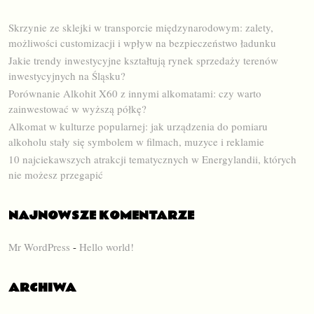
Skrzynie ze sklejki w transporcie międzynarodowym: zalety,
możliwości customizacji i wpływ na bezpieczeństwo ładunku
Jakie trendy inwestycyjne kształtują rynek sprzedaży terenów
inwestycyjnych na Śląsku?
Porównanie Alkohit X60 z innymi alkomatami: czy warto
zainwestować w wyższą półkę?
Alkomat w kulturze popularnej: jak urządzenia do pomiaru
alkoholu stały się symbolem w filmach, muzyce i reklamie
10 najciekawszych atrakcji tematycznych w Energylandii, których
nie możesz przegapić
NAJNOWSZE KOMENTARZE
Mr WordPress
-
Hello world!
ARCHIWA