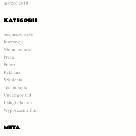
marzec 2018
KATEGORIE
bezpieczeństwo
Inwestycje
Nieruchomości
Praca
Prawo
Reklama
Szkolenia
Technologia
Uncategorized
Usługi dla firm
Wyposażenie firm
META