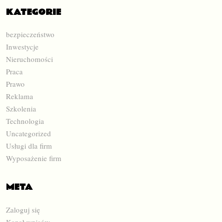
KATEGORIE
bezpieczeństwo
Inwestycje
Nieruchomości
Praca
Prawo
Reklama
Szkolenia
Technologia
Uncategorized
Usługi dla firm
Wyposażenie firm
META
Zaloguj się
Kanał wpisów