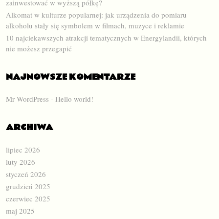
zainwestować w wyższą półkę?
Alkomat w kulturze popularnej: jak urządzenia do pomiaru
alkoholu stały się symbolem w filmach, muzyce i reklamie
10 najciekawszych atrakcji tematycznych w Energylandii, których
nie możesz przegapić
NAJNOWSZE KOMENTARZE
Mr WordPress
-
Hello world!
ARCHIWA
lipiec 2026
luty 2026
styczeń 2026
grudzień 2025
czerwiec 2025
maj 2025