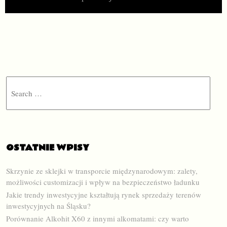
Search
OSTATNIE WPISY
Skrzynie ze sklejki w transporcie międzynarodowym: zalety,
możliwości customizacji i wpływ na bezpieczeństwo ładunku
Jakie trendy inwestycyjne kształtują rynek sprzedaży terenów
inwestycyjnych na Śląsku?
Porównanie Alkohit X60 z innymi alkomatami: czy warto