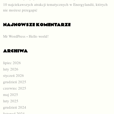
10 najciekawszych atrakcji tematycznych w Energylandii, których
nie możesz przegapić
NAJNOWSZE KOMENTARZE
Mr WordPress
-
Hello world!
ARCHIWA
lipiec 2026
luty 2026
styczeń 2026
grudzień 2025
czerwiec 2025
maj 2025
luty 2025
grudzień 2024
listopad 2024