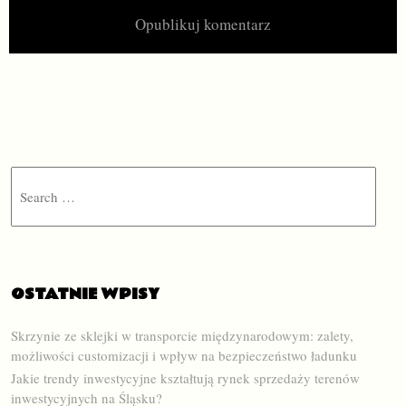
Search
OSTATNIE WPISY
Skrzynie ze sklejki w transporcie międzynarodowym: zalety,
możliwości customizacji i wpływ na bezpieczeństwo ładunku
Jakie trendy inwestycyjne kształtują rynek sprzedaży terenów
inwestycyjnych na Śląsku?