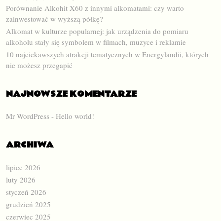
Porównanie Alkohit X60 z innymi alkomatami: czy warto
zainwestować w wyższą półkę?
Alkomat w kulturze popularnej: jak urządzenia do pomiaru
alkoholu stały się symbolem w filmach, muzyce i reklamie
10 najciekawszych atrakcji tematycznych w Energylandii, których
nie możesz przegapić
NAJNOWSZE KOMENTARZE
Mr WordPress
-
Hello world!
ARCHIWA
lipiec 2026
luty 2026
styczeń 2026
grudzień 2025
czerwiec 2025