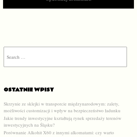
Search
OSTATNIE WPISY
Skrzynie ze sklejki w transporcie międzynarodowym: zalety,
możliwości customizacji i wpływ na bezpieczeństwo ładunku
Jakie trendy inwestycyjne kształtują rynek sprzedaży terenów
inwestycyjnych na Śląsku?
Porównanie Alkohit X60 z innymi alkomatami: czy warto