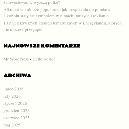
zainwestować w wyższą półkę?
Alkomat w kulturze popularnej: jak urządzenia do pomiaru
alkoholu stały się symbolem w filmach, muzyce i reklamie
10 najciekawszych atrakcji tematycznych w Energylandii, których
nie możesz przegapić
NAJNOWSZE KOMENTARZE
Mr WordPress
-
Hello world!
ARCHIWA
lipiec 2026
luty 2026
styczeń 2026
grudzień 2025
czerwiec 2025
maj 2025