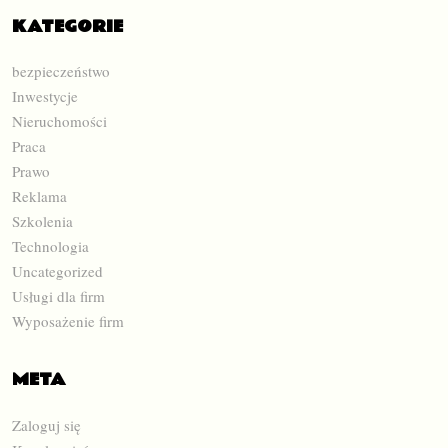
KATEGORIE
bezpieczeństwo
Inwestycje
Nieruchomości
Praca
Prawo
Reklama
Szkolenia
Technologia
Uncategorized
Usługi dla firm
Wyposażenie firm
META
Zaloguj się