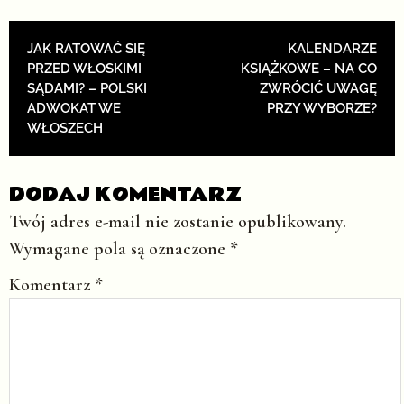
POST NAVIGATION
JAK RATOWAĆ SIĘ
KALENDARZE
PRZED WŁOSKIMI
KSIĄŻKOWE – NA CO
SĄDAMI? – POLSKI
ZWRÓCIĆ UWAGĘ
ADWOKAT WE
PRZY WYBORZE?
WŁOSZECH
DODAJ KOMENTARZ
Twój adres e-mail nie zostanie opublikowany.
Wymagane pola są oznaczone
*
Komentarz
*