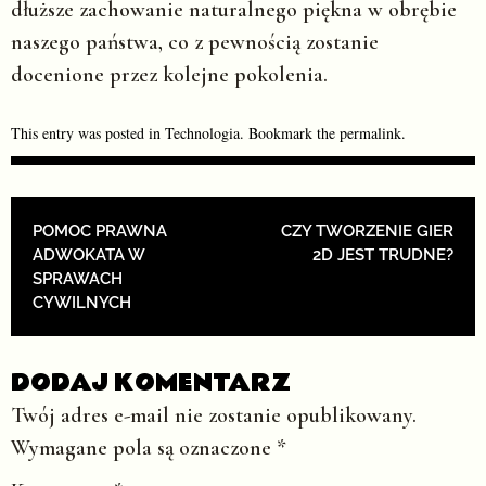
dłuższe zachowanie naturalnego piękna w obrębie
naszego państwa, co z pewnością zostanie
docenione przez kolejne pokolenia.
This entry was posted in
Technologia
. Bookmark the
permalink
.
POST NAVIGATION
POMOC PRAWNA
CZY TWORZENIE GIER
ADWOKATA W
2D JEST TRUDNE?
SPRAWACH
CYWILNYCH
DODAJ KOMENTARZ
Twój adres e-mail nie zostanie opublikowany.
Wymagane pola są oznaczone
*