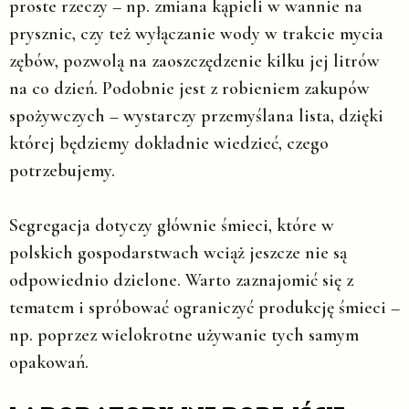
proste rzeczy – np. zmiana kąpieli w wannie na
prysznic, czy też wyłączanie wody w trakcie mycia
zębów, pozwolą na zaoszczędzenie kilku jej litrów
na co dzień. Podobnie jest z robieniem zakupów
spożywczych – wystarczy przemyślana lista, dzięki
której będziemy dokładnie wiedzieć, czego
potrzebujemy.
Segregacja dotyczy głównie śmieci, które w
polskich gospodarstwach wciąż jeszcze nie są
odpowiednio dzielone. Warto zaznajomić się z
tematem i spróbować ograniczyć produkcję śmieci –
np. poprzez wielokrotne używanie tych samym
opakowań.