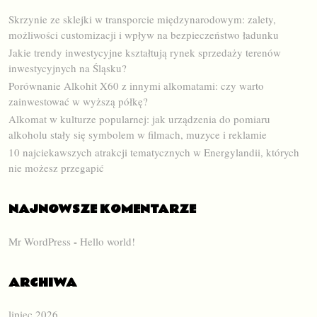
Skrzynie ze sklejki w transporcie międzynarodowym: zalety,
możliwości customizacji i wpływ na bezpieczeństwo ładunku
Jakie trendy inwestycyjne kształtują rynek sprzedaży terenów
inwestycyjnych na Śląsku?
Porównanie Alkohit X60 z innymi alkomatami: czy warto
zainwestować w wyższą półkę?
Alkomat w kulturze popularnej: jak urządzenia do pomiaru
alkoholu stały się symbolem w filmach, muzyce i reklamie
10 najciekawszych atrakcji tematycznych w Energylandii, których
nie możesz przegapić
NAJNOWSZE KOMENTARZE
Mr WordPress
-
Hello world!
ARCHIWA
lipiec 2026