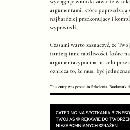
wyciągnąć wnioski zawarte w tekś
argumentami, które poprzedzają w
najbardziej przekonujący i komp
wypowiedź.
Czasami warto zaznaczyć, że Twoje
istnieją inne możliwości, które n
argumentacyjna ma na celu przeko
oznacza to, że musi być jednoznac
This entry was posted in
Szkolenia
. Bookmark t
POST NAVIGAT
CATERING NA SPOTKANIA BIZNES
TWÓJ AS W RĘKAWIE DO TWORZE
NIEZAPOMNIANYCH WRAŻEŃ