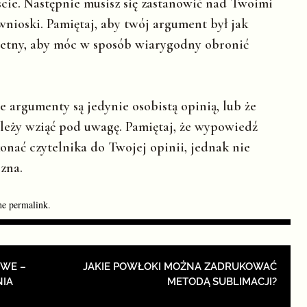
cie. Następnie musisz się zastanowić nad Twoimi
nioski. Pamiętaj, aby twój argument był jak
letny, aby móc w sposób wiarygodny obronić
 argumenty są jedynie osobistą opinią, lub że
ależy wziąć pod uwagę. Pamiętaj, że wypowiedź
nać czytelnika do Twojej opinii, jednak nie
zna.
he
permalink
.
ION
OWE –
JAKIE POWŁOKI MOŻNA ZADRUKOWAĆ
NIA
METODĄ SUBLIMACJI?