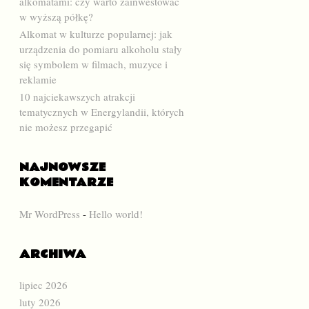
alkomatami: czy warto zainwestować
w wyższą półkę?
Alkomat w kulturze popularnej: jak
urządzenia do pomiaru alkoholu stały
się symbolem w filmach, muzyce i
reklamie
10 najciekawszych atrakcji
tematycznych w Energylandii, których
nie możesz przegapić
NAJNOWSZE
KOMENTARZE
Mr WordPress
-
Hello world!
ARCHIWA
lipiec 2026
luty 2026