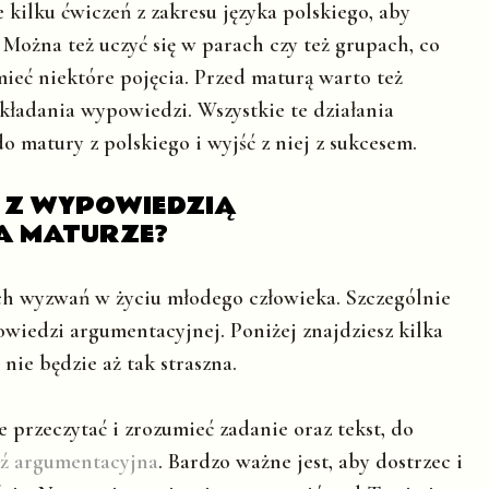
kilku ćwiczeń z zakresu języka polskiego, aby
 Można też uczyć się w parach czy też grupach, co
mieć niektóre pojęcia. Przed maturą warto też
kładania wypowiedzi. Wszystkie te działania
 matury z polskiego i wyjść z niej z sukcesem.
E Z WYPOWIEDZIĄ
A MATURZE?
ch wyzwań w życiu młodego człowieka. Szczególnie
wiedzi argumentacyjnej. Poniżej znajdziesz kilka
ie będzie aż tak straszna.
 przeczytać i zrozumieć zadanie oraz tekst, do
ź argumentacyjna
. Bardzo ważne jest, aby dostrzec i