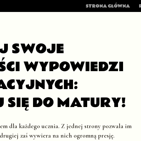
MENU
SKIP TO CONTENT
STRONA GŁÓWNA
J SWOJE
ŚCI WYPOWIEDZI
ACYJNYCH:
 SIĘ DO MATURY!
m dla każdego ucznia. Z jednej strony pozwala im
drugiej zaś wywiera na nich ogromną presję.