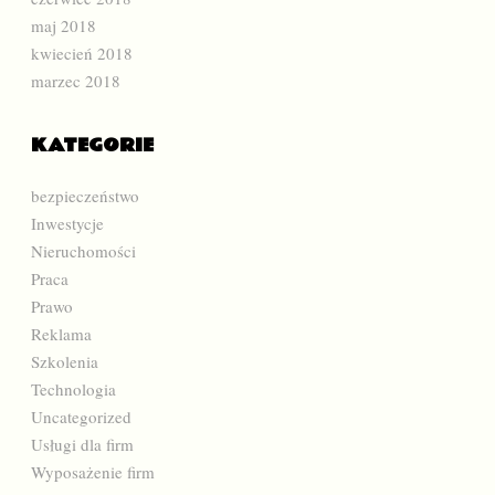
maj 2018
kwiecień 2018
marzec 2018
KATEGORIE
bezpieczeństwo
Inwestycje
Nieruchomości
Praca
Prawo
Reklama
Szkolenia
Technologia
Uncategorized
Usługi dla firm
Wyposażenie firm