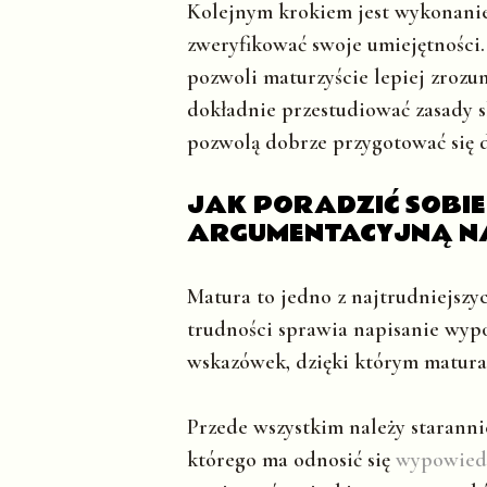
Kolejnym krokiem jest wykonanie 
zweryfikować swoje umiejętności.
pozwoli maturzyście lepiej zrozu
dokładnie przestudiować zasady s
pozwolą dobrze przygotować się do
JAK PORADZIĆ SOBI
ARGUMENTACYJNĄ N
Matura to jedno z najtrudniejszy
trudności sprawia napisanie wypo
wskazówek, dzięki którym matura n
Przede wszystkim należy starannie
którego ma odnosić się
wypowied