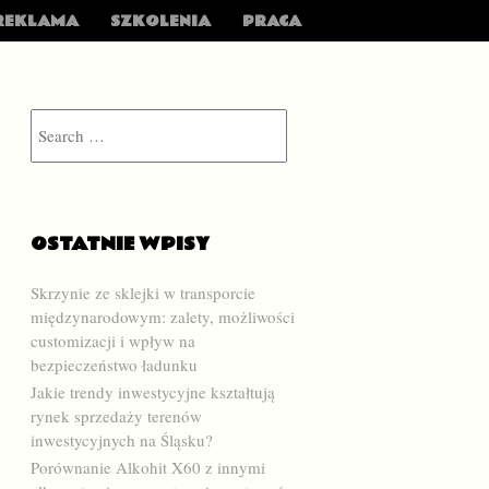
REKLAMA
SZKOLENIA
PRACA
Search
OSTATNIE WPISY
Skrzynie ze sklejki w transporcie
międzynarodowym: zalety, możliwości
customizacji i wpływ na
bezpieczeństwo ładunku
Jakie trendy inwestycyjne kształtują
rynek sprzedaży terenów
inwestycyjnych na Śląsku?
Porównanie Alkohit X60 z innymi