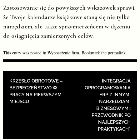
Zastosowanie się do powyższych wskazówek sprawi,
że Twoje kalendarze książkowe staną się nie tylko
narzędziem, ale także sprzymierzeńcem w dążeniu
do osiągnięcia zamierzonych celów.
This entry was posted in
Wyposażenie firm
. Bookmark the
permalink
.
POST NAVIGATION
KRZESŁO OBROTOWE –
INTEGRACJA
BEZPIECZEŃSTWO W
OPROGRAMOWANIA
PRACY NA PIERWSZYM
ERP Z INNYMI
MIEJSCU
NARZĘDZIAMI
BIZNESOWYMI:
PRZEWODNIK PO
NAJLEPSZYCH
PRAKTYKACH”