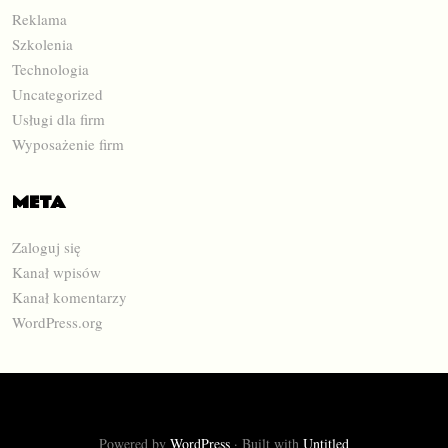
Reklama
Szkolenia
Technologia
Uncategorized
Usługi dla firm
Wyposażenie firm
META
Zaloguj się
Kanał wpisów
Kanał komentarzy
WordPress.org
Powered by
WordPress
·
Built with
Untitled