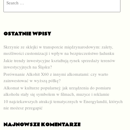
OSTATNIE WPISY
Skrzynie ze sklejki w transporcie międzynarodowym: zalety,
możliwości customizacji i wpływ na bezpieczeństwo ładunku
Jakie trendy inwestycyjne kształtują rynek sprzedaży terenów
inwestycyjnych na Śląsku?
Porównanie Alkohit X60 z innymi alkomatami: czy warto
zainwestować w wyższą półkę?
Alkomat w kulturze popularnej: jak urządzenia do pomiaru
alkoholu stały się symbolem w filmach, muzyce i reklamie
10 najciekawszych atrakcji tematycznych w Energylandii, których
nie możesz przegapić
NAJNOWSZE KOMENTARZE