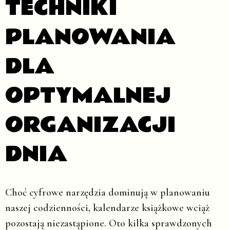
TECHNIKI
PLANOWANIA
DLA
OPTYMALNEJ
ORGANIZACJI
DNIA
Choć cyfrowe narzędzia dominują w planowaniu
naszej codzienności, kalendarze książkowe wciąż
pozostają niezastąpione. Oto kilka sprawdzonych