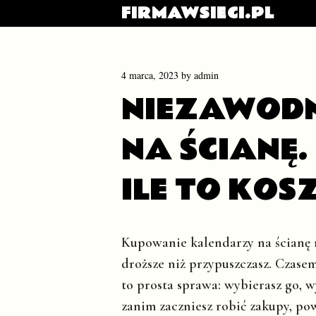
FIRMAWSIECI.PL
4 marca, 2023
by
admin
NIEZAWOD
NA ŚCIANĘ.
ILE TO KOS
Kupowanie kalendarzy na ścianę m
droższe niż przypuszczasz. Czase
to prosta sprawa: wybierasz go, w
zanim zaczniesz robić zakupy, pow