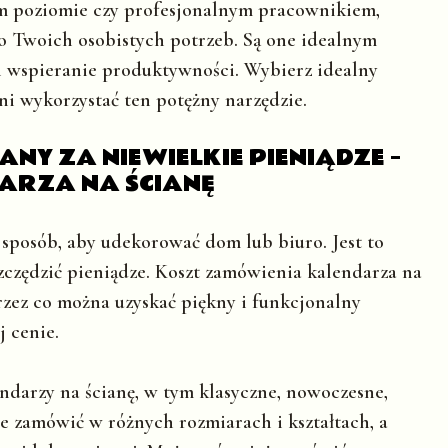
m poziomie czy profesjonalnym pracownikiem,
 do Twoich osobistych potrzeb. Są one idealnym
i wspieranie produktywności. Wybierz idealny
ni wykorzystać ten potężny narzędzie.
NY ZA NIEWIELKIE PIENIĄDZE –
ARZA NA ŚCIANĘ
 sposób, aby udekorować dom lub biuro. Jest to
zczędzić pieniądze. Koszt zamówienia kalendarza na
przez co można uzyskać piękny i funkcjonalny
 cenie.
ndarzy na ścianę, w tym klasyczne, nowoczesne,
e zamówić w różnych rozmiarach i kształtach, a