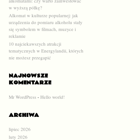
alkomatami: czy warto zainwestować
w wyższą półkę?
Alkomat w kulturze popularnej: jak
urządzenia do pomiaru alkoholu stały
się symbolem w filmach, muzyce i
reklamie
10 najciekawszych atrakcji
tematycznych w Energylandii, których
nie możesz przegapić
NAJNOWSZE
KOMENTARZE
Mr WordPress
-
Hello world!
ARCHIWA
lipiec 2026
luty 2026