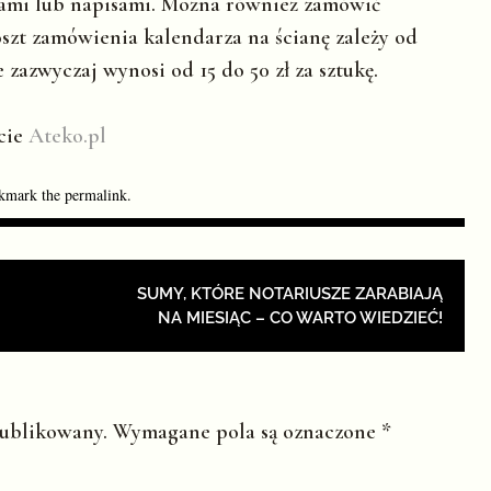
kami lub napisami. Można również zamówić
szt zamówienia kalendarza na ścianę zależy od
zazwyczaj wynosi od 15 do 50 zł za sztukę.
rcie
Ateko.pl
kmark the
permalink
.
ION
SUMY, KTÓRE NOTARIUSZE ZARABIAJĄ
NA MIESIĄC – CO WARTO WIEDZIEĆ!
publikowany.
Wymagane pola są oznaczone
*