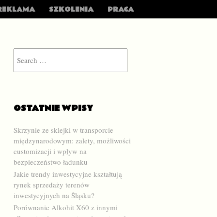
REKLAMA
SZKOLENIA
PRACA
Search
OSTATNIE WPISY
Skrzynie ze sklejki w transporcie
międzynarodowym: zalety, możliwości
customizacji i wpływ na
bezpieczeństwo ładunku
Jakie trendy inwestycyjne kształtują
rynek sprzedaży terenów
inwestycyjnych na Śląsku?
Porównanie Alkohit X60 z innymi