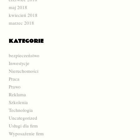
maj 2018
kwiecień 2018
marzec 2018
KATEGORIE
bezpieczeństwo
Inwestycje
Nieruchomości
Praca
Prawo
Reklama
Szkolenia
Technologia
Uncategorized
Usługi dla firm
Wyposażenie firm