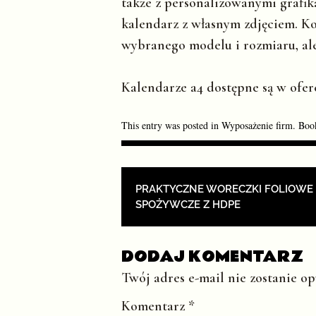
także z personalizowanymi grafi
kalendarz z własnym zdjęciem. Ko
wybranego modelu i rozmiaru, ale 
Kalendarze a4 dostępne są w ofe
This entry was posted in
Wyposażenie firm
. Boo
POST NAVIGAT
PRAKTYCZNE WORECZKI FOLIOWE
SPOŻYWCZE Z HDPE
DODAJ KOMENTARZ
Twój adres e-mail nie zostanie o
Komentarz
*