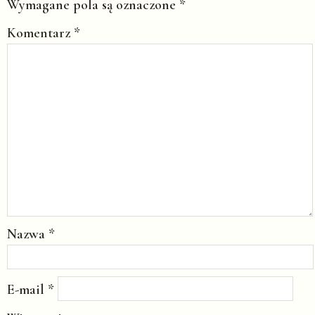
Wymagane pola są oznaczone
*
Komentarz
*
Nazwa
*
E-mail
*