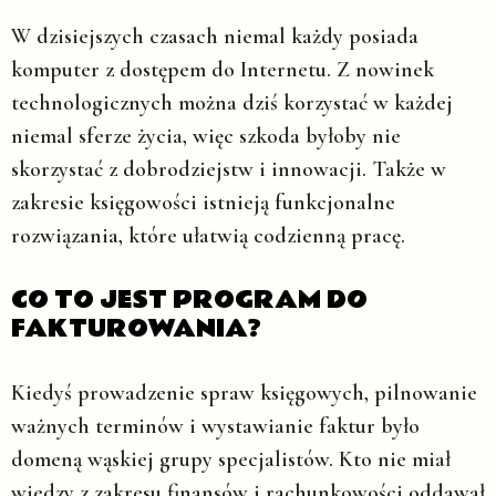
W dzisiejszych czasach niemal każdy posiada
komputer z dostępem do Internetu. Z nowinek
technologicznych można dziś korzystać w każdej
niemal sferze życia, więc szkoda byłoby nie
skorzystać z dobrodziejstw i innowacji. Także w
zakresie księgowości istnieją funkcjonalne
rozwiązania, które ułatwią codzienną pracę.
CO TO JEST PROGRAM DO
FAKTUROWANIA?
Kiedyś prowadzenie spraw księgowych, pilnowanie
ważnych terminów i wystawianie faktur było
domeną wąskiej grupy specjalistów. Kto nie miał
wiedzy z zakresu finansów i rachunkowości oddawał