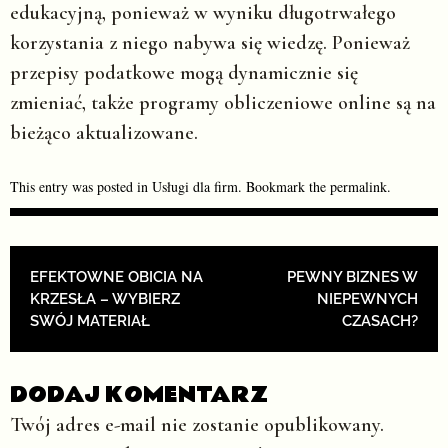
edukacyjną, ponieważ w wyniku długotrwałego
korzystania z niego nabywa się wiedzę. Ponieważ
przepisy podatkowe mogą dynamicznie się
zmieniać, także programy obliczeniowe online są na
bieżąco aktualizowane.
This entry was posted in
Usługi dla firm
. Bookmark the
permalink
.
POST NAVIGATION
EFEKTOWNE OBICIA NA
PEWNY BIZNES W
KRZESŁA – WYBIERZ
NIEPEWNYCH
SWÓJ MATERIAŁ
CZASACH?
DODAJ KOMENTARZ
Twój adres e-mail nie zostanie opublikowany.