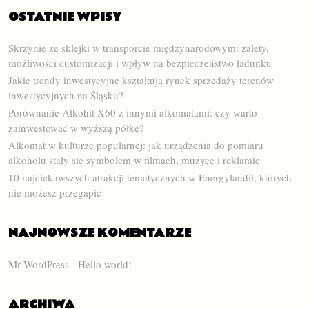
OSTATNIE WPISY
Skrzynie ze sklejki w transporcie międzynarodowym: zalety,
możliwości customizacji i wpływ na bezpieczeństwo ładunku
Jakie trendy inwestycyjne kształtują rynek sprzedaży terenów
inwestycyjnych na Śląsku?
Porównanie Alkohit X60 z innymi alkomatami: czy warto
zainwestować w wyższą półkę?
Alkomat w kulturze popularnej: jak urządzenia do pomiaru
alkoholu stały się symbolem w filmach, muzyce i reklamie
10 najciekawszych atrakcji tematycznych w Energylandii, których
nie możesz przegapić
NAJNOWSZE KOMENTARZE
Mr WordPress
-
Hello world!
ARCHIWA