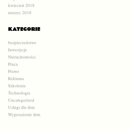
kwiecień 2018
marzec 2018
KATEGORIE
bezpieczeństwo
Inwestycje
Nieruchomości
Praca
Prawo
Reklama
Szkolenia
Technologia
Uncategorized
Usługi dla firm
Wyposażenie firm