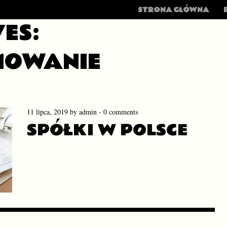
MENU
SKIP TO CONTENT
STRONA GŁÓWNA
ES:
OWANIE
11 lipca, 2019
by
admin
-
0 comments
SPÓŁKI W POLSCE