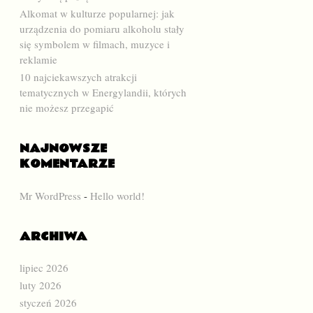
Alkomat w kulturze popularnej: jak
urządzenia do pomiaru alkoholu stały
się symbolem w filmach, muzyce i
reklamie
10 najciekawszych atrakcji
tematycznych w Energylandii, których
nie możesz przegapić
NAJNOWSZE
KOMENTARZE
Mr WordPress
-
Hello world!
ARCHIWA
lipiec 2026
luty 2026
styczeń 2026