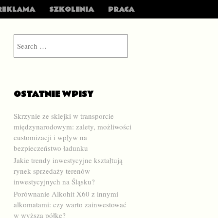
REKLAMA
SZKOLENIA
PRACA
Search
OSTATNIE WPISY
Skrzynie ze sklejki w transporcie
międzynarodowym: zalety, możliwości
customizacji i wpływ na
bezpieczeństwo ładunku
Jakie trendy inwestycyjne kształtują
rynek sprzedaży terenów
inwestycyjnych na Śląsku?
Porównanie Alkohit X60 z innymi
alkomatami: czy warto zainwestować
w wyższą półkę?