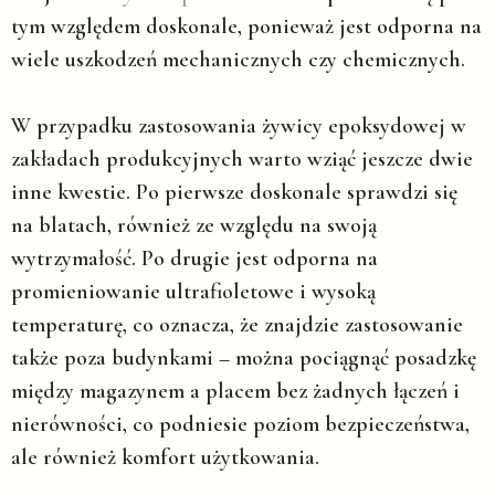
tym względem doskonale, ponieważ jest odporna na
wiele uszkodzeń mechanicznych czy chemicznych.
W przypadku zastosowania żywicy epoksydowej w
zakładach produkcyjnych warto wziąć jeszcze dwie
inne kwestie. Po pierwsze doskonale sprawdzi się
na blatach, również ze względu na swoją
wytrzymałość. Po drugie jest odporna na
promieniowanie ultrafioletowe i wysoką
temperaturę, co oznacza, że znajdzie zastosowanie
także poza budynkami – można pociągnąć posadzkę
między magazynem a placem bez żadnych łączeń i
nierówności, co podniesie poziom bezpieczeństwa,
ale również komfort użytkowania.