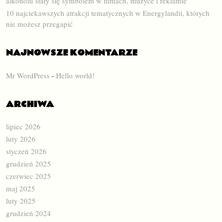
alkoholu stały się symbolem w filmach, muzyce i reklamie
10 najciekawszych atrakcji tematycznych w Energylandii, których
nie możesz przegapić
NAJNOWSZE KOMENTARZE
Mr WordPress
-
Hello world!
ARCHIWA
lipiec 2026
luty 2026
styczeń 2026
grudzień 2025
czerwiec 2025
maj 2025
luty 2025
grudzień 2024