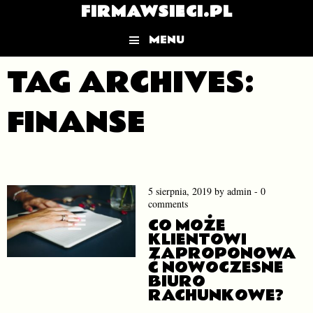
FIRMAWSIECI.PL
MENU
Skip to content
TAG ARCHIVES:
FINANSE
5 sierpnia, 2019
by
admin
-
0
comments
CO MOŻE
KLIENTOWI
ZAPROPONOWA
Ć NOWOCZESNE
BIURO
RACHUNKOWE?