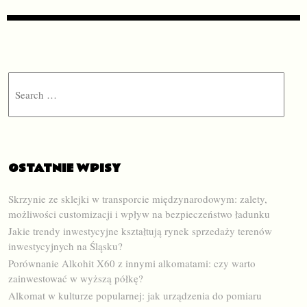
Search
OSTATNIE WPISY
Skrzynie ze sklejki w transporcie międzynarodowym: zalety,
możliwości customizacji i wpływ na bezpieczeństwo ładunku
Jakie trendy inwestycyjne kształtują rynek sprzedaży terenów
inwestycyjnych na Śląsku?
Porównanie Alkohit X60 z innymi alkomatami: czy warto
zainwestować w wyższą półkę?
Alkomat w kulturze popularnej: jak urządzenia do pomiaru