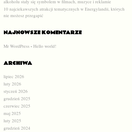
alkoholu stały się symbolem w filmach, muzyce i reklamie
10 najciekawszych atrakcji tematycznych w Energylandii, których
nie możesz przegapić
NAJNOWSZE KOMENTARZE
Mr WordPress
-
Hello world!
ARCHIWA
lipiec 2026
luty 2026
styczeń 2026
grudzień 2025
czerwiec 2025
maj 2025
luty 2025
grudzień 2024